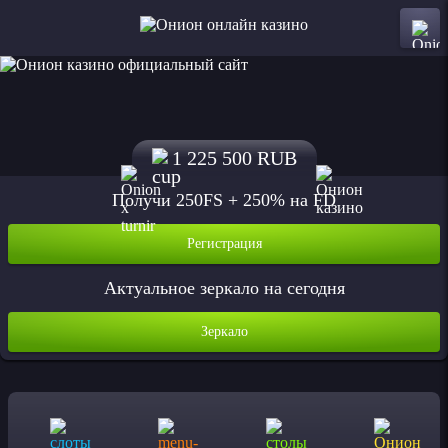
1 225 500 RUB
Получи 250FS + 250% на FD
Регистрация
Актуальное зеркало на сегодня
Зеркало