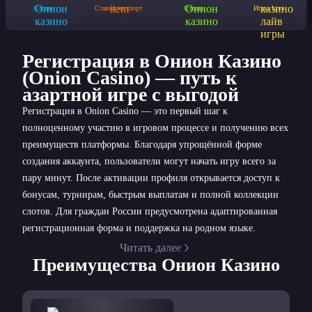
Слоты
Ставки на спорт
Столы
Игры Live
Регистрация в Онион Казино
(Onion Casino) — путь к
азартной игре с выгодой
Регистрация в Onion Casino — это первый шаг к
полноценному участию в игровом процессе и получению всех
преимуществ платформы. Благодаря упрощённой форме
создания аккаунта, пользователи могут начать игру всего за
пару минут. После активации профиля открывается доступ к
бонусам, турнирам, быстрым выплатам и полной коллекции
слотов. Для граждан России предусмотрена адаптированная
регистрационная форма и поддержка на родном языке.
Читать далее
Преимущества Онион Казино