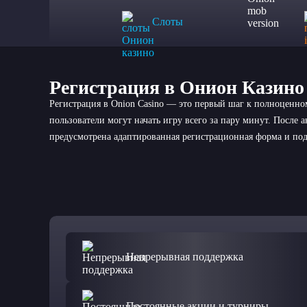
Слоты
Регистрация в Онион Казино 
Регистрация в Onion Casino — это первый шаг к полноценно
пользователи могут начать игру всего за пару минут. После
предусмотрена адаптированная регистрационная форма и под
Непрерывная поддержка
Постоянные акции и турниры