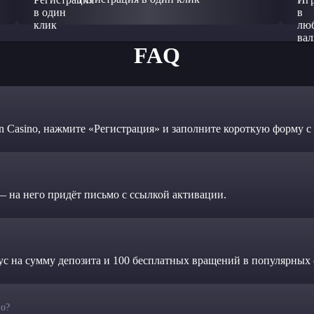
FAQ
 Casino, нажмите «Регистрация» и заполните короткую форму с 
— на него придёт письмо с ссылкой активации.
с на сумму депозита и 100 бесплатных вращений в популярных 
во?