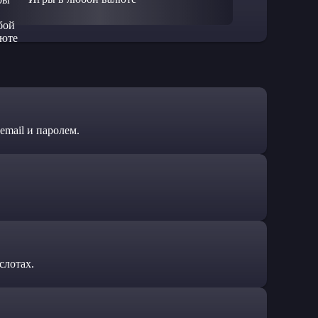
email и паролем.
слотах.