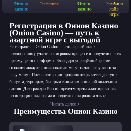
Слоты
Ставки на спорт
Столы
Игры Live
Регистрация в Онион Казино
(Onion Casino) — путь к
азартной игре с выгодой
Регистрация в Onion Casino — это первый шаг к
полноценному участию в игровом процессе и получению всех
преимуществ платформы. Благодаря упрощённой форме
создания аккаунта, пользователи могут начать игру всего за
пару минут. После активации профиля открывается доступ к
бонусам, турнирам, быстрым выплатам и полной коллекции
слотов. Для граждан России предусмотрена адаптированная
регистрационная форма и поддержка на родном языке.
Читать далее
Преимущества Онион Казино