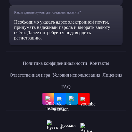
Какие данные нужны для создания аккаунта?
Необходимо указать адрес электронной почты,
придумать надёжный пароль и выбрать валюту
счёта. Далее потребуется подтвердить
регистрацию.
Политика конфиденциальности
Контакты
Ответственная игра
Условия использования
Лицензия
FAQ
Русский